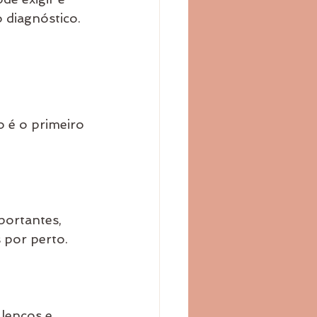
diagnóstico.
 é o primeiro 
portantes, 
 por perto.
lenços e 