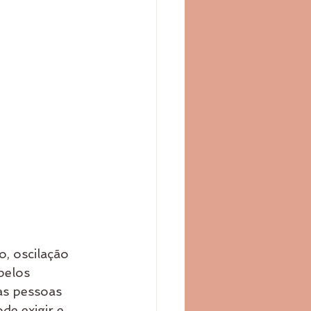
, oscilação 
pelos 
as pessoas 
e exigir e 