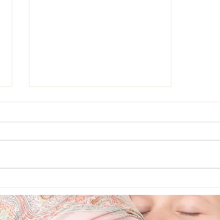
Quimioterapia - Quanto tempo
dura um tratamento?