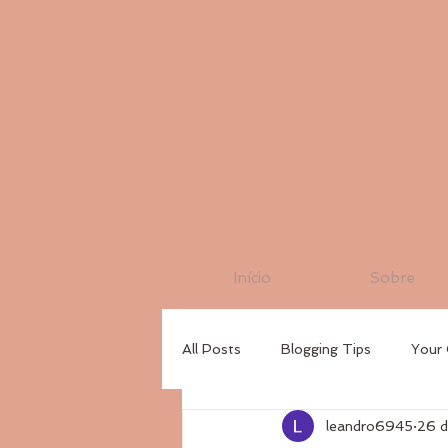
Início
Sobre
All Posts
Blogging Tips
Your
leandro6945
26 d